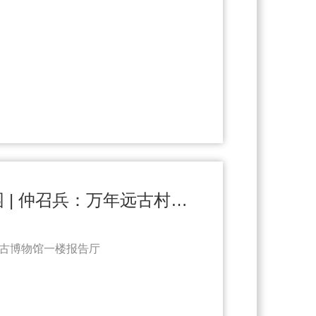
“十大考古”进校园 | 仲召兵：万年远古村落的图景——浙江仙居下汤遗址（6.12）
古博物馆一楼报告厅