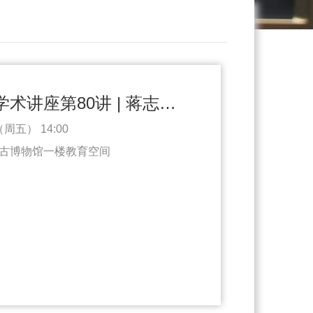
方闻艺术与考古学术讲座第80讲 | 蒋志龙：探“滇人”足迹、溯融合之道——从石寨山到河泊所（11.14）
周五） 14:00
古博物馆一楼教育空间