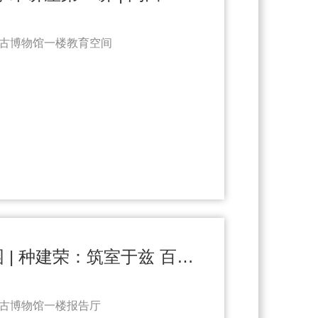
古博物馆一楼教育空间
“十大考古”进校园 | 种建荣：筑室于兹 百堵皆兴——陕西宝鸡周原遗址考古新发现（6.13）
古博物馆一楼报告厅