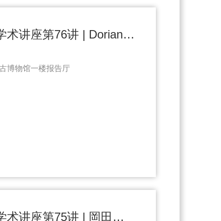
方闻艺术与考古学术讲座第76讲 | Dorian Fuller（傅稻镰）：西南亚作物驯化、农业起源与烘焙文明（6.19）
古博物馆一楼报告厅
方闻艺术与考古学术讲座第75讲 | 岡田靖：中日交流背景下日本造像技术的发展与演进（6.19）