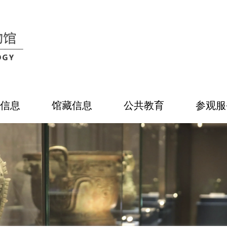
信息
馆藏信息
公共教育
参观服