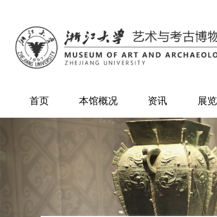
首页
本馆概况
资讯
展览