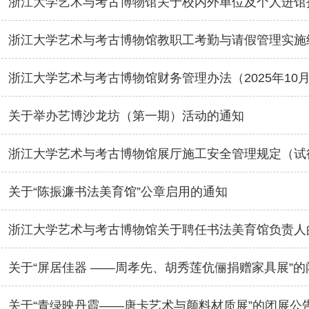
浙江大学艺术与考古博物馆关于校内外单位及个人进馆
浙江大学艺术与考古博物馆财务管理办法（2025年10
关于举办艺博沙龙坊（第一期）活动的通知
浙江大学艺术与考古博物馆展厅施工安全管理规定（试
关于“陈振濂书法美育馆”公章启用的通知
浙江大学艺术与考古博物馆关于聘任书法美育馆负责人
关于“屏居佳器 ——周孝先、胡秀莲伉俪捐赠家具展”的
关于“青绿映丹霞——唐卡艺术与颜料材质展”的闭展公