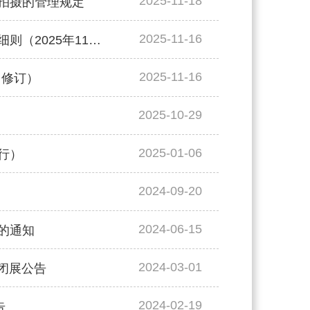
2025-11-18
拍摄的管理规定
2025-11-16
浙江大学艺术与考古博物馆教职工考勤与请假管理实施细则（2025年11月修订）
2025-11-16
月修订）
2025-10-29
2025-01-06
行）
2024-09-20
2024-06-15
的通知
2024-03-01
闭展公告
2024-02-19
告