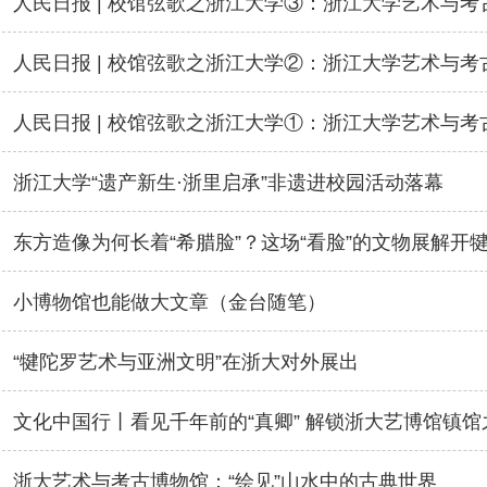
浙江大学“遗产新生·浙里启承”非遗进校园活动落幕
东方造像为何长着“希腊脸”？这场“看脸”的文物展解开
小博物馆也能做大文章（金台随笔）
“犍陀罗艺术与亚洲文明”在浙大对外展出
文化中国行丨看见千年前的“真卿” 解锁浙大艺博馆镇馆
浙大艺术与考古博物馆：“绘见”山水中的古典世界