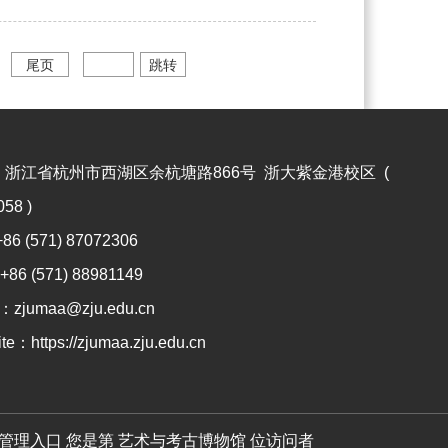
尾页
跳转
：
浙江省杭州市西湖区余杭塘路866号 浙大紫金港校区 (
58 )
+86 (571) 87072306
+86 (571) 88981149
l：
zjumaa@zju.edu.cn
ite：
https://zjumaa.zju.edu.cn
管理入口
您是第
艺术与考古博物馆
位访问者