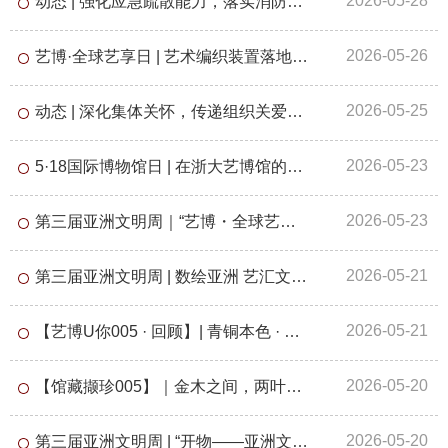
2026-05-28
动态 | 强化应急疏散能力，落实消防工作方针——艺博馆组织开展消防疏散演练
2026-05-26
艺博·全球艺享日 | 艺术编织装置落地，欢迎打卡！
2026-05-25
动态 | 深化集体关怀，传递组织关爱——艺博馆慰问退休党员
2026-05-23
5·18国际博物馆日 | 在浙大艺博馆的这一天（含视频）
2026-05-23
第三届亚洲文明周｜“艺博・全球艺享日”博物馆嘉年华圆满落幕！中外携手，以非遗为桥，共赴无界文化之约
2026-05-21
第三届亚洲文明周 | 数绘亚洲 艺汇文明：国家艺术基金“亚洲艺术数字策展创新人才培训”成果展开幕
2026-05-21
【艺博U你005 · 回顾】| 青铜本色 · 箔画寻踪——以烧箔技艺复原青铜礼器之辉活动回顾
2026-05-20
【馆藏撷珍005】｜金木之间，两叶菩提——从馆藏大势至菩萨像看佛教造像的跨域关联
2026-05-20
第三届亚洲文明周 | “开物——亚洲文明中的中国文房：以纸·笔文化为中心”特展开幕