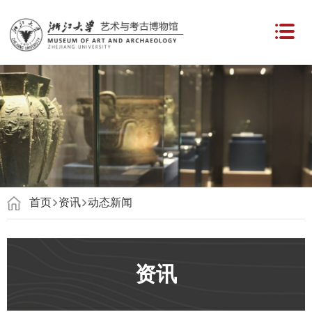
首页
资讯
动态新闻
资讯