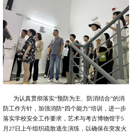
为认真贯彻落实
“
预防为主、防消结合
”
的消
防工作方针，
加强消防
“
四个能力
”
培训，
进一步
落实学校安全工作要求，
艺术与考古博物馆
于
5
月
27
日上午组织疏散逃生演练
，
以
确保在突发火