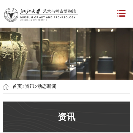
首页
资讯
动态新闻
资讯