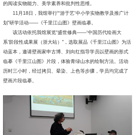
的阅读实物能力、美学素养和批判性思维。
11月18日，我馆举行“‘游于艺’中小学实物教学及推广计
划”研学活动——《千里江山图》壁画临摹。
该活动依托我馆展览“盛世修典——‘中国历代绘画大
系’阶段性成果展（浙大站）”，选取展品《千里江山图》为活
动蓝本，邀请壁画家申古博、刘向红指导学员以壁画的形式
临摹《千里江山图》片段，体验青绿山水的绘制方法。活动
历时三小时，经过拷贝、晕染、上色等步骤，学员均完成了
壁画片段临摹。